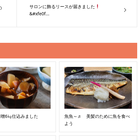
サロンに飾るリースが届きました
の
&#xfe0f...
味噌6㎏仕込みました
魚魚～♬ 美髪のために魚を食べ
よう