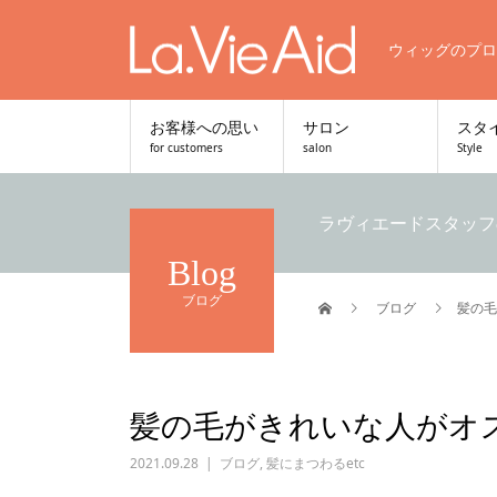
ウィッグのプロ
お客様への思い
サロン
スタ
for customers
salon
Style
ラヴィエードスタッフ
Blog
ブログ
ブログ
髪の毛
髪の毛がきれいな人がオ
2021.09.28
ブログ
,
髪にまつわるetc