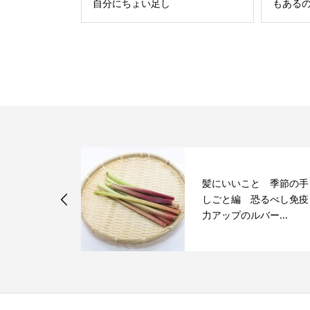
自分にちょい足し
もある
髪にいいこと 季節の手
酢漬け 髪に
しごと編 恐るべし免疫
力アップのルバー...