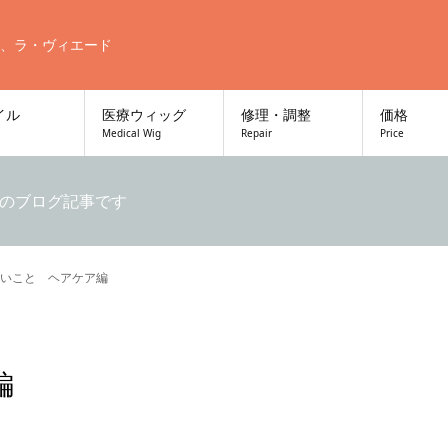
、ラ・ヴィエード
イル
医療ウィッグ
修理・調整
価格
Medical Wig
Repair
Price
のブログ記事です
いこと ヘアケア編
編