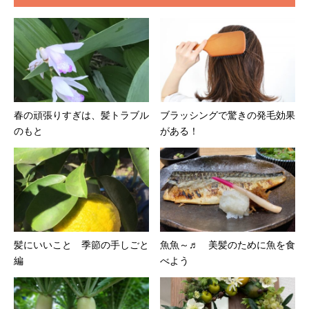
春の頑張りすぎは、髪トラブル
ブラッシングで驚きの発毛効果
のもと
がある！
髪にいいこと 季節の手しごと
魚魚～♬ 美髪のために魚を食
編
べよう