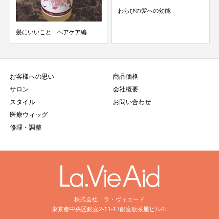
わらびの髪への効能
手作り味噌6㎏仕込み
ヘアケア編
お客様への思い
商品価格
サロン
会社概要
スタイル
お問い合わせ
医療ウィッグ
修理・調整
株式会社 ラ・ヴィエード
東京都中央区銀座2-11-13銀座歌茶屋ビル4F