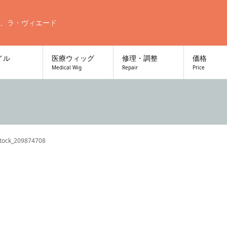
、ラ・ヴィエード
イル
医療ウィッグ
修理・調整
価格
Medical Wig
Repair
Price
tock_209874708