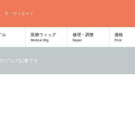
、ラ・ヴィエード
イル
医療ウィッグ
修理・調整
価格
Medical Wig
Repair
Price
のブログ記事です