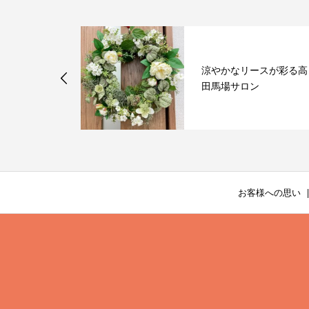
と おうちご
涼やかなリースが彩る高
外と知らない
田馬場サロン
へ...
お客様への思い