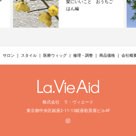
ア
髪にいいこと おうちご
はん編
サロン
スタイル
医療ウィッグ
修理・調整
商品価格
会社概
株式会社 ラ・ヴィエード
東京都中央区銀座2-11-13銀座歌茶屋ビル4F