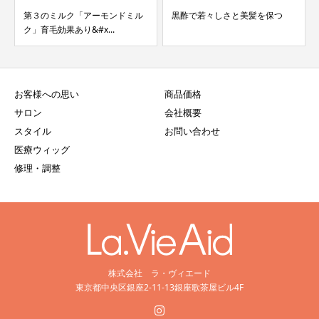
第３のミルク「アーモンドミル
黒酢で若々しさと美髪を保つ
雑誌
ク」育毛効果あり&#x...
した
お客様への思い
商品価格
サロン
会社概要
スタイル
お問い合わせ
医療ウィッグ
修理・調整
株式会社 ラ・ヴィエード
東京都中央区銀座2-11-13銀座歌茶屋ビル4F